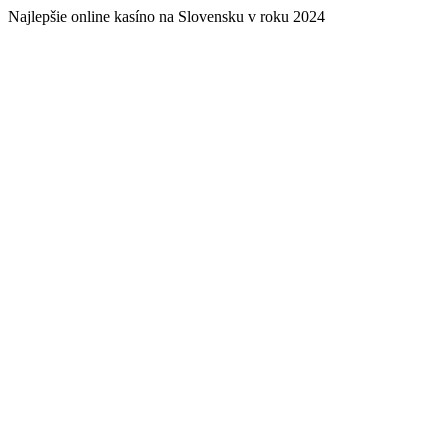
Najlepšie online kasíno na Slovensku v roku 2024